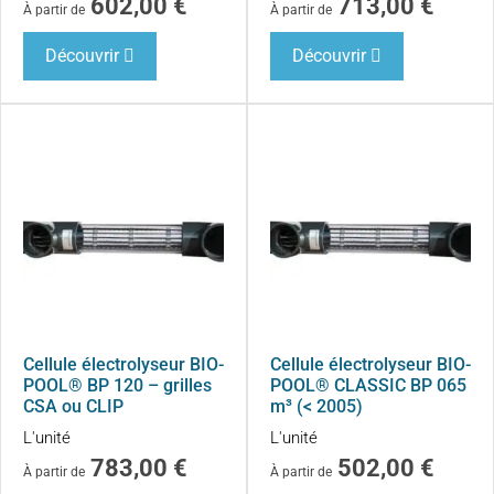
602,00
€
713,00
€
À partir de
À partir de
Découvrir
Découvrir
Cellule électrolyseur BIO-
Cellule électrolyseur BIO-
POOL® BP 120 – grilles
POOL® CLASSIC BP 065
CSA ou CLIP
m³ (< 2005)
L'unité
L'unité
783,00
€
502,00
€
À partir de
À partir de