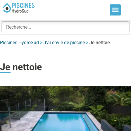
Nos soluti
Nos réalis
Nos expert
Piscines HydroSud
>
J'ai envie de piscine
>
Je nettoie
Je nettoie