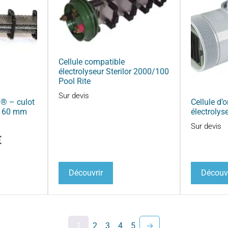
Cellule compatible
électrolyseur Sterilor 2000/100
Pool Rite
Sur devis
® – culot
Cellule d’
 x 60 mm
électroly
Sur devis
€
Découvrir
Découvr
1
2
3
4
5
→