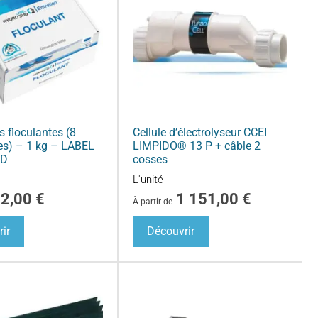
 floculantes (8
Cellule d’électrolyseur CCEI
es) – 1 kg – LABEL
LIMPIDO® 13 P + câble 2
UD
cosses
L'unité
12,00
€
1 151,00
€
À partir de
ir
Découvrir