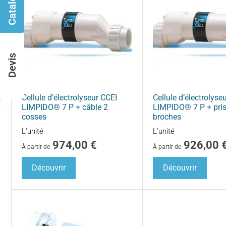
Catalogues
Devis
Cellule d’électrolyseur CCEI
Cellule d’électrolyse
LIMPIDO® 7 P + câble 2
LIMPIDO® 7 P + pris
cosses
broches
L'unité
L'unité
974,00
€
926,00
À partir de
À partir de
Découvrir
Découvrir