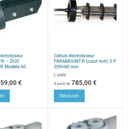
lectrolyseur
Cellule électrolyseur
7® – DUO
PARAMOUNT® (culot noir) 5 P
® Modèle 60
200×60 mm
L'unité
459,00
€
785,00
€
À partir de
ir
Découvrir