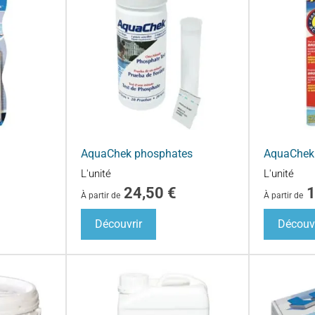
AquaChek phosphates
AquaChek
L'unité
L'unité
24,50
€
À partir de
À partir de
Découvrir
Découvr