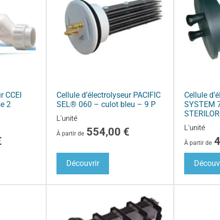
ur CCEI
Cellule d’électrolyseur PACIFIC
Cellule d’é
e 2
SEL® 060 – culot bleu – 9 P
SYSTEM 
STERILOR
L'unité
L'unité
554,00
€
À partir de
€
À partir de
Découvrir
Découvr