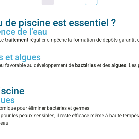
u de piscine est essentiel ?
ence de l’eau
 Le
traitement
régulier empêche la formation de dépôts garantit
es et algues
ieu favorable au développement de
bactéries
et des
algues
. Les
iscine
ques
onomique pour éliminer bactéries et germes.
u pour les peaux sensibles, il reste efficace même à haute tempér
peau