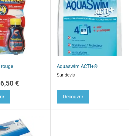
 rouge
Aquaswim ACTI+®
Sur devis
16,50
€
ir
Découvrir