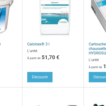
4
Calcinex® 3 l
Cartouches
chaussett
L'unité
HYDROS
51,70
€
À partir de
L'unité
À partir de
Découvrir
Découvr