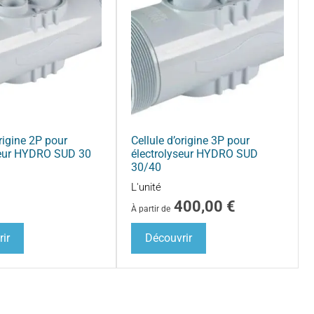
origine 2P pour
Cellule d’origine 3P pour
seur HYDRO SUD 30
électrolyseur HYDRO SUD
30/40
L'unité
400,00
€
À partir de
ir
Découvrir