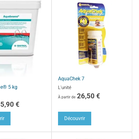
AquaChek 7
e® 5 kg
L'unité
26,50
€
À partir de
85,90
€
ir
Découvrir