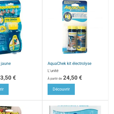
 jaune
AquaChek kit électrolyse
L'unité
13,50
€
24,50
€
À partir de
ir
Découvrir