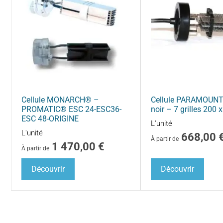
Cellule MONARCH® –
Cellule PARAMOUNT
PROMATIC® ESC 24-ESC36-
noir – 7 grilles 200
ESC 48-ORIGINE
L'unité
L'unité
668,00
À partir de
1 470,00
€
À partir de
Découvrir
Découvrir