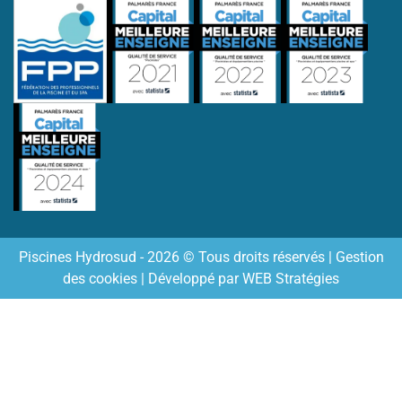
Piscines Hydrosud - 2026 © Tous droits réservés |
Gestion
des cookies
| Développé par
WEB Stratégies