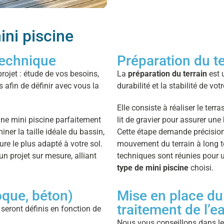
ini piscine
 technique
Préparation du te
ojet : étude de vos besoins,
La
préparation du terrain
est u
s afin de définir avec vous la
durabilité et la stabilité de vot
Elle consiste à réaliser le terr
une mini piscine parfaitement
lit de gravier pour assurer une
ner la taille idéale du bassin,
Cette étape demande précision 
re le plus adapté à votre sol.
mouvement du terrain à long t
un projet sur mesure, alliant
techniques sont réunies pour u
type de mini piscine
choisi.
coque, béton)
Mise en place du 
traitement de l’e
seront définis en fonction de
Nous vous conseillons dans le 