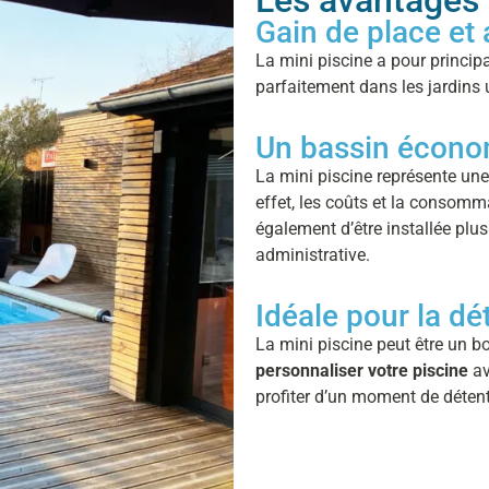
Les avantages 
Gain de place et 
La mini piscine a pour principal
parfaitement dans les jardins 
Un bassin économ
La mini piscine représente une
effet, les coûts et la consomma
également d’être installée plu
administrative.
Idéale pour la dét
La mini piscine peut être un 
personnaliser votre piscine
av
profiter d’un moment de déten