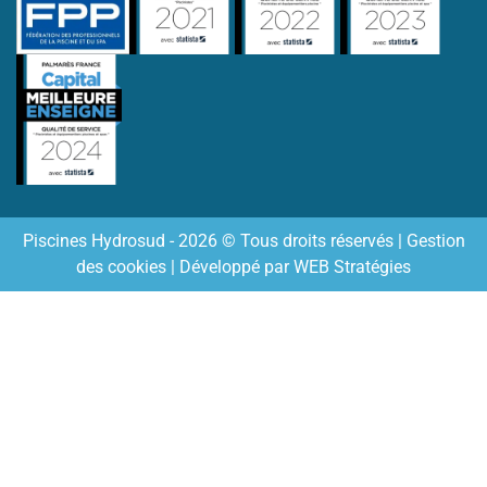
Piscines Hydrosud - 2026 © Tous droits réservés |
Gestion
des cookies
| Développé par
WEB Stratégies