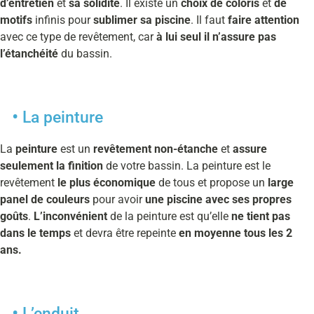
d’entretien
et
sa solidité
. Il existe un
choix de coloris
et
de
motifs
infinis pour
sublimer sa piscine
. Il faut
faire attention
avec ce type de revêtement, car
à lui seul il n’assure pas
l’étanchéité
du bassin.
La peinture
La
peinture
est un
revêtement non-étanche
et
assure
seulement la finition
de votre bassin. La peinture est le
revêtement
le plus économique
de tous et propose un
large
panel de couleurs
pour avoir
une piscine avec ses propres
goûts
.
L’inconvénient
de la peinture est qu’elle
ne tient pas
dans le temps
et devra être repeinte
en moyenne tous les 2
ans.
L’enduit