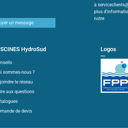
à serviceclients
plus d'informati
notre
Politique 
oyer un message
ISCINES HydroSud
Logos
nseils
i sommes-nous ?
joindre le réseau
ire aux questions
talogues
mande de devis