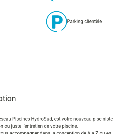
Parking clientèle
ation
éseau Piscines HydroSud, est votre nouveau pisciniste
 ou juste l’entretien de votre piscine.
r vous accompagner dans la conception de A a Z ou en