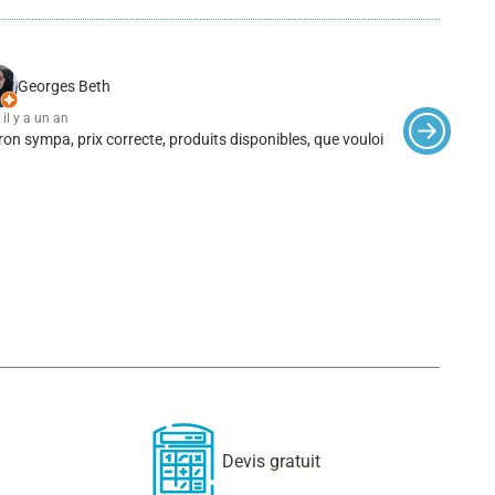
Georges Beth
 il y a un an
2/5
- il 
on sympa, prix correcte, produits disponibles, que vouloir de plus.
Pas gr
Devis gratuit