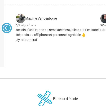
Maxime Vandenborre
5/5
- il y a 3 ans
5/5
-
Besoin d'une vanne de remplacement, pièce était en stock.
Patr
Réponds au téléphone et personnel agréable 👍
J'y retournerai
Bureau d'étude