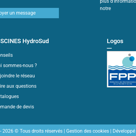
plus d'informati
notre
Politique 
oyer un message
ISCINES HydroSud
Logos
nseils
i sommes-nous ?
joindre le réseau
ire aux questions
talogues
mande de devis
- 2026 © Tous droits réservés |
Gestion des cookies
| Développé