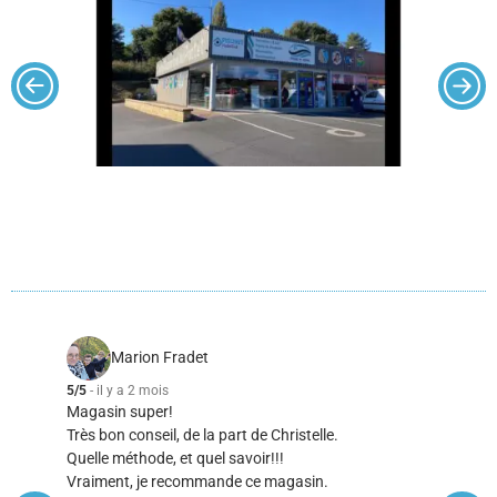
Marion Fradet
Al
5/5
- il y a 2 mois
5/5
- il y a
Magasin super!
Encore une
Très bon conseil, de la part de Christelle.
Interventi
Quelle méthode, et quel savoir!!!
Chantier f
Vraiment, je recommande ce magasin.
Rien qui t