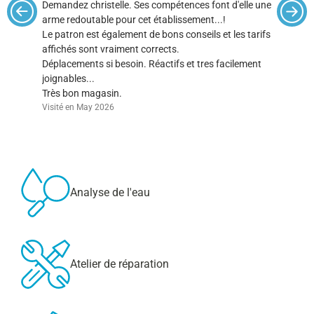
Demandez christelle. Ses compétences font d'elle une
Conseils,
arme redoutable pour cet établissement...!
Un grand 
Le patron est également de bons conseils et les tarifs
Le patron 
affichés sont vraiment corrects.
besoin. Le
Déplacements si besoin. Réactifs et tres facilement
Bravo à t
joignables...
Visité en 
Très bon magasin.
Visité en May 2026
Analyse de l'eau
Atelier de réparation