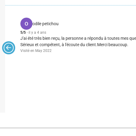
odile petichou
5/5
- il y a 4 ans
J'ai été très bien reçu, la personne a répondu à toutes mes questi
Sérieux et compétent, à l'écoute du client.Merci beaucoup.
Visité en May 2022