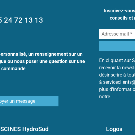
Inscrivez-vou
conseils et
5 24 72 13 13
personnalisé, un renseignement sur un
En cliquant sur S
ogue ou nous poser une question sur une
recevoir la news
commande
désinscrire à to
à serviceclients
plus d'informati
notre
Politique 
oyer un message
ISCINES HydroSud
Logos