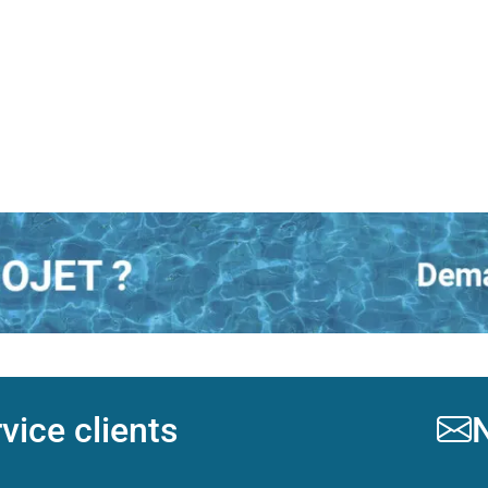
vice clients
N