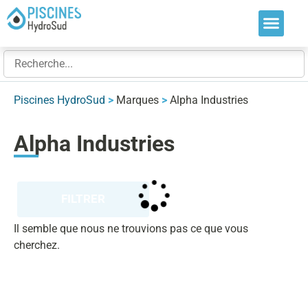
Nos soluti
Nos réalis
Nos expert
Piscines HydroSud
>
Marques
>
Alpha Industries
Alpha Industries
FILTRER
Il semble que nous ne trouvions pas ce que vous
cherchez.