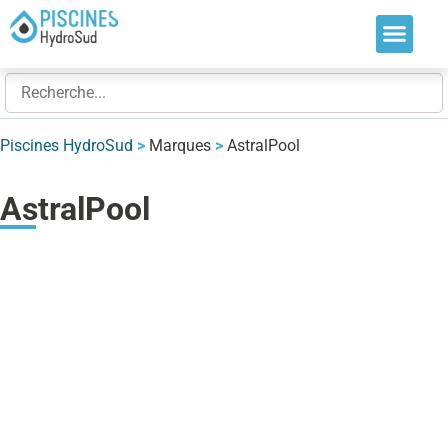
Nos soluti
Nos réalis
Nos expert
Piscines HydroSud
>
Marques
>
AstralPool
AstralPool