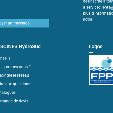
désinscrire à to
à serviceclients
plus d'informati
notre
Politique 
oyer un message
ISCINES HydroSud
Logos
nseils
i sommes-nous ?
joindre le réseau
ire aux questions
talogues
mande de devis