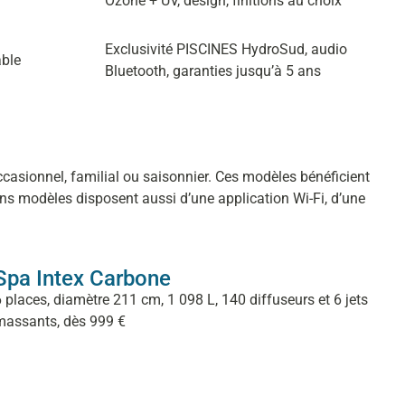
Ozone + UV, design, finitions au choix
Exclusivité PISCINES HydroSud, audio
able
Bluetooth, garanties jusqu’à 5 ans
ccasionnel, familial ou saisonnier. Ces modèles bénéficient
ains modèles disposent aussi d’une application Wi-Fi, d’une
Spa Intex Carbone
 places, diamètre 211 cm, 1 098 L, 140 diffuseurs et 6 jets
massants, dès 999 €