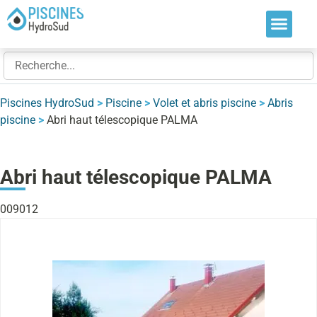
Nos soluti
Nos réalis
Nos expert
Piscines HydroSud
>
Piscine
>
Volet et abris piscine
>
Abris
piscine
>
Abri haut télescopique PALMA
Abri haut télescopique PALMA
009012