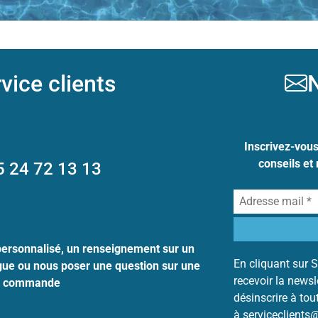
vice clients
N
Inscrivez-vou
conseils et
5 24 72 13 13
personnalisé, un renseignement sur un
En cliquant sur S
ogue ou nous poser une question sur une
recevoir la news
commande
désinscrire à to
à serviceclients