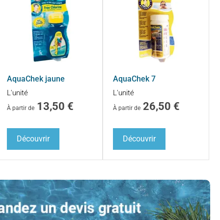
AquaChek jaune
AquaChek 7
L'unité
L'unité
13,50
€
26,50
€
À partir de
À partir de
Découvrir
Découvrir