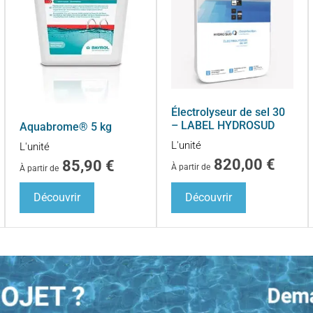
Électrolyseur de sel 30
– LABEL HYDROSUD
Aquabrome® 5 kg
L'unité
L'unité
820,00
€
85,90
€
À partir de
À partir de
Découvrir
Découvrir