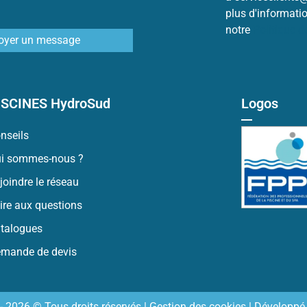
plus d'informati
notre
Politique 
oyer un message
ISCINES HydroSud
Logos
nseils
i sommes-nous ?
joindre le réseau
ire aux questions
talogues
mande de devis
- 2026 © Tous droits réservés |
Gestion des cookies
| Développé