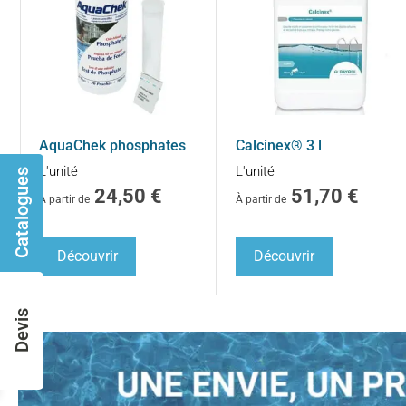
AquaChek phosphates
Calcinex® 3 l
L'unité
L'unité
Catalogues
24,50
€
51,70
€
À partir de
À partir de
Découvrir
Découvrir
Devis