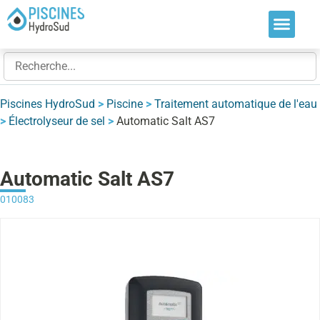
Nos soluti
Nos réalis
Nos expert
Piscines HydroSud
>
Piscine
>
Traitement automatique de l'eau
>
Électrolyseur de sel
>
Automatic Salt AS7
Automatic Salt AS7
010083