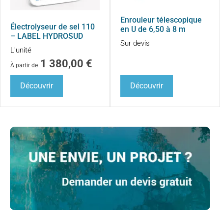
Enrouleur télescopique
Électrolyseur de sel 110
en U de 6,50 à 8 m
– LABEL HYDROSUD
Sur devis
L'unité
1 380,00
€
À partir de
Découvrir
Découvrir