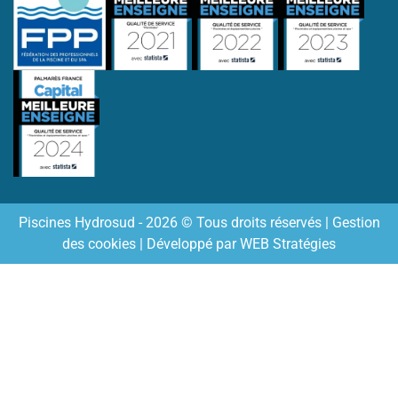
Piscines Hydrosud - 2026 © Tous droits réservés |
Gestion
des cookies
| Développé par
WEB Stratégies