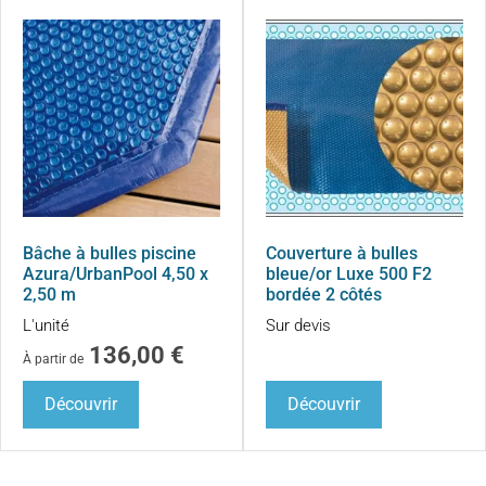
Bâche à bulles piscine
Couverture à bulles
Azura/UrbanPool 4,50 x
bleue/or Luxe 500 F2
2,50 m
bordée 2 côtés
L'unité
Sur devis
136,00
€
À partir de
Découvrir
Découvrir