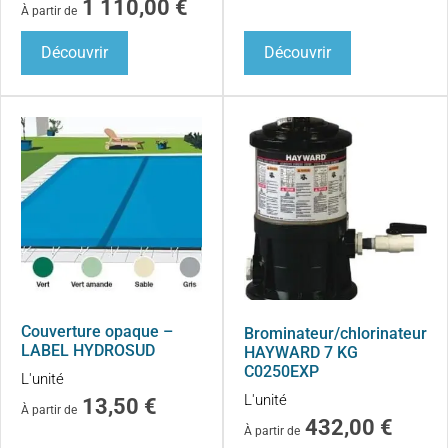
1 110,00
€
À partir de
Découvrir
Découvrir
Couverture opaque –
Brominateur/chlorinateur
LABEL HYDROSUD
HAYWARD 7 KG
C0250EXP
L'unité
L'unité
13,50
€
À partir de
432,00
€
À partir de