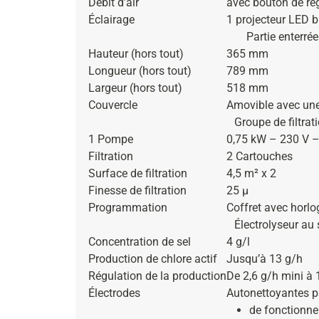
Débit d’air
avec bouton de ré
Éclairage
1 projecteur LED 
Partie enterrée
Hauteur (hors tout)
365 mm
Longueur (hors tout)
789 mm
Largeur (hors tout)
518 mm
Couvercle
Amovible avec une
Groupe de filtrat
1 Pompe
0,75 kW – 230 V –
Filtration
2 Cartouches
Surface de filtration
4,5 m² x 2
Finesse de filtration
25 µ
Programmation
Coffret avec horlo
Électrolyseur au 
Concentration de sel
4 g/l
Production de chlore actif
Jusqu’à 13 g/h
Régulation de la production
De 2,6 g/h mini à
Électrodes
Autonettoyantes pa
de fonctionn