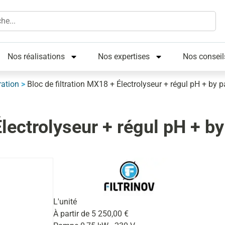
Nos réalisations
Nos expertises
Nos conseil
ration
>
Bloc de filtration MX18 + Électrolyseur + régul pH + by 
Électrolyseur + régul pH + b
L'unité
À partir de
5 250,00
€