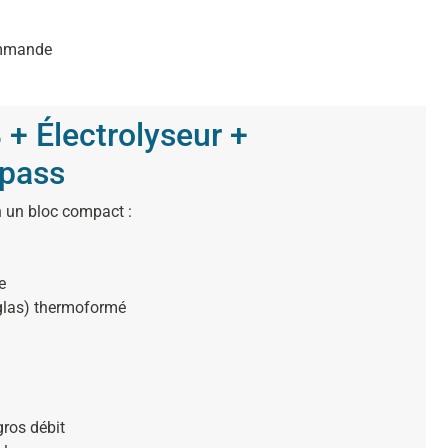
ommande
 + Électrolyseur +
 pass
n un bloc compact :
e
las) thermoformé
gros débit