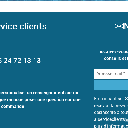
vice clients
N
Inscrivez-vou
conseils et
5 24 72 13 13
personnalisé, un renseignement sur un
En cliquant sur S
ogue ou nous poser une question sur une
recevoir la news
commande
désinscrire à to
à serviceclients
plus d'informati