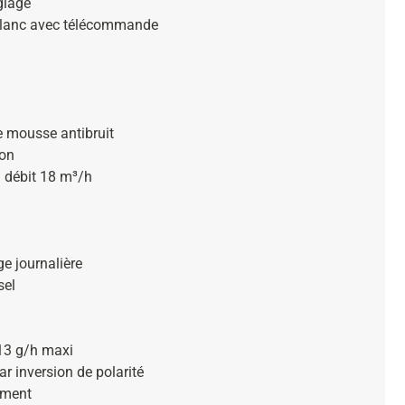
glage
blanc avec télécommande
 mousse antibruit
ion
 débit 18 m³/h
ge journalière
sel
 13 g/h maxi
r inversion de polarité
ement