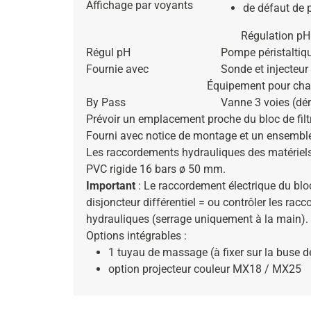
Affichage par voyants
de défaut de p
Régulation pH
Régul pH
Pompe péristaltiq
Fournie avec
Sonde et injecteur
Équipement pour ch
By Pass
Vanne 3 voies (dér
Prévoir un emplacement proche du bloc de filt
Fourni avec notice de montage et un ensemble
Les raccordements hydrauliques des matériels 
PVC rigide 16 bars ø 50 mm.
Important
: Le raccordement électrique du bloc
disjoncteur différentiel = ou contrôler les rac
hydrauliques (serrage uniquement à la main).
Options intégrables :
1 tuyau de massage (à fixer sur la buse 
option projecteur couleur MX18 / MX25