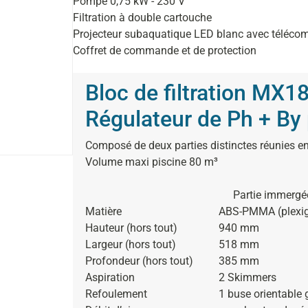
Pompe 0,75 kW - 230 V
Filtration à double cartouche
Projecteur subaquatique LED blanc avec téléc
Coffret de commande et de protection
Bloc de filtration MX18
Régulateur de Ph + By
Composé de deux parties distinctes réunies e
Volume maxi piscine 80 m³
Partie immergé
Matière
ABS-PMMA (plexig
Hauteur (hors tout)
940 mm
Largeur (hors tout)
518 mm
Profondeur (hors tout)
385 mm
Aspiration
2 Skimmers
Refoulement
1 buse orientable 