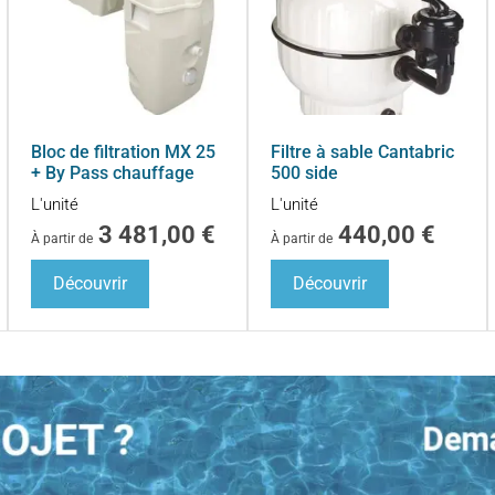
Bloc de filtration MX 25
Filtre à sable Cantabric
+ By Pass chauffage
500 side
L'unité
L'unité
3 481,00
€
440,00
€
À partir de
À partir de
Découvrir
Découvrir