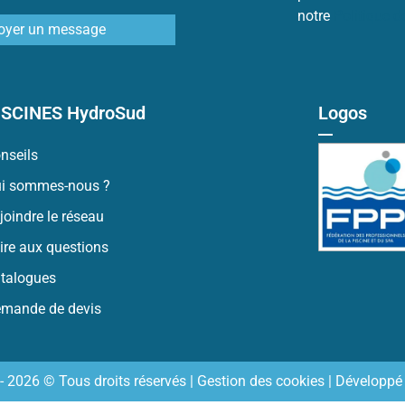
notre
Politique 
oyer un message
ISCINES HydroSud
Logos
nseils
i sommes-nous ?
joindre le réseau
ire aux questions
talogues
mande de devis
- 2026 © Tous droits réservés |
Gestion des cookies
| Développé