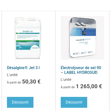
Désalgine® Jet 3 l
Électrolyseur de sel 90
– LABEL HYDROSUD
L'unité
L'unité
50,30
€
À partir de
1 265,00
€
À partir de
Découvrir
Découvrir