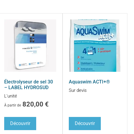
Électrolyseur de sel 30
Aquaswim ACTI+®
– LABEL HYDROSUD
Sur devis
L'unité
820,00
€
À partir de
Découvrir
Découvrir