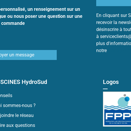
personnalisé, un renseignement sur un
En cliquant sur S
ogue ou nous poser une question sur une
recevoir la news
commande
désinscrire à to
à serviceclients
plus d'informati
notre
Politique 
oyer un message
ISCINES HydroSud
Logos
nseils
i sommes-nous ?
joindre le réseau
ire aux questions