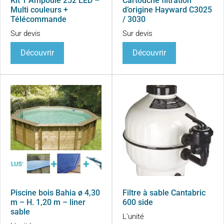
Kit 1 Ampoule 252 LED –
Cartouche filtration
Multi couleurs +
d’origine Hayward C3025
Télécommande
/ 3030
Sur devis
Sur devis
Découvrir
Découvrir
Piscine bois Bahia ø 4,30
Filtre à sable Cantabric
m – H. 1,20 m – liner
600 side
sable
L'unité