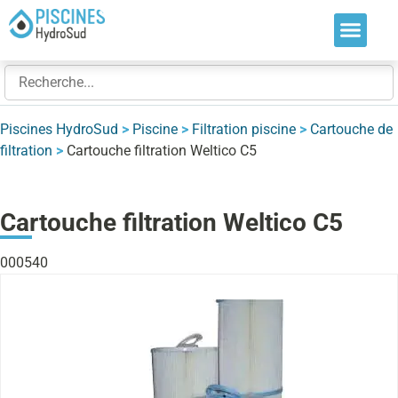
Nos soluti
Nos réalis
Nos expert
Piscines HydroSud
>
Piscine
>
Filtration piscine
>
Cartouche de
filtration
>
Cartouche filtration Weltico C5
Cartouche filtration Weltico C5
000540