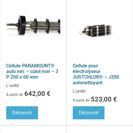
Cellule PARAMOUNT®
Cellule pour
auto net. – culot noir – 3
électrolyseur
P 200 x 60 mm
JUSTCHLOR® – J200
autonettoyant
L'unité
L'unité
642,00
€
À partir de
523,00
€
À partir de
Découvrir
Découvrir