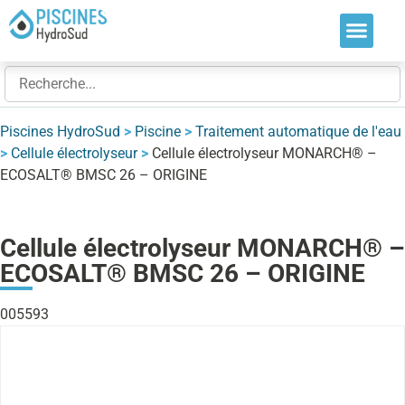
Nos soluti
Nos réalis
Nos expert
Piscines HydroSud
>
Piscine
>
Traitement automatique de l'eau
>
Cellule électrolyseur
>
Cellule électrolyseur MONARCH® –
ECOSALT® BMSC 26 – ORIGINE
Cellule électrolyseur MONARCH® –
ECOSALT® BMSC 26 – ORIGINE
005593