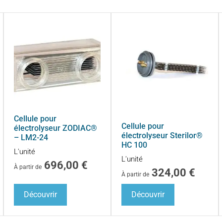
Cellule pour
Cellule pour
électrolyseur ZODIAC®
électrolyseur Sterilor®
– LM2-24
HC 100
L'unité
L'unité
696,00
€
À partir de
324,00
€
À partir de
Découvrir
Découvrir