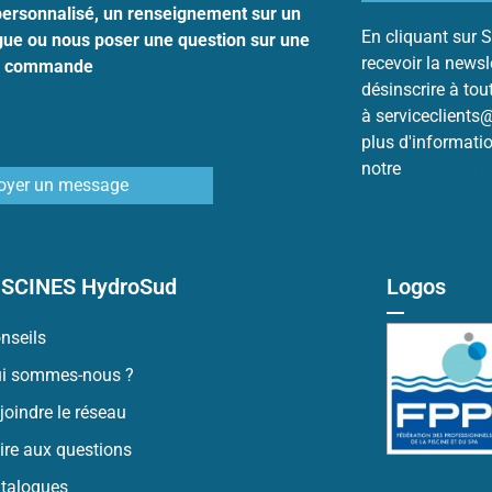
personnalisé, un renseignement sur un
En cliquant sur S
ogue ou nous poser une question sur une
recevoir la news
commande
désinscrire à to
à serviceclients
plus d'informati
notre
Politique 
oyer un message
ISCINES HydroSud
Logos
nseils
i sommes-nous ?
joindre le réseau
ire aux questions
talogues