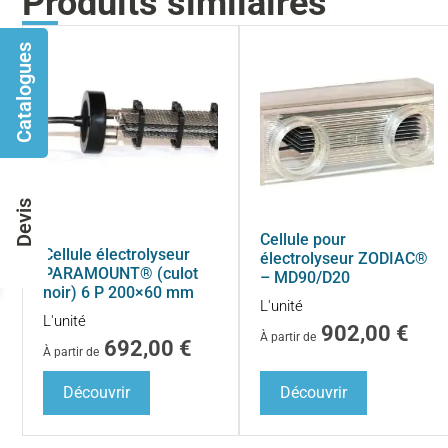
Produits similaires
Catalogues
Devis
Cellule pour
Cellule électrolyseur
électrolyseur ZODIAC®
PARAMOUNT® (culot
– MD90/D20
noir) 6 P 200×60 mm
L'unité
L'unité
902,00
€
À partir de
692,00
€
À partir de
Découvrir
Découvrir