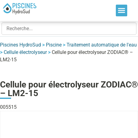
Nos soluti
Nos réalis
Nos expert
Piscines HydroSud
>
Piscine
>
Traitement automatique de l'eau
>
Cellule électrolyseur
>
Cellule pour électrolyseur ZODIAC® –
LM2-15
Cellule pour électrolyseur ZODIAC®
– LM2-15
005515