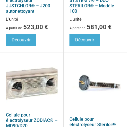
électrolyseur
SYSTEM 7® – DUO
JUSTCHLOR® – J200
STERILOR® – Modèle
autonettoyant
100
L'unité
L'unité
523,00
€
581,00
€
À partir de
À partir de
Découvrir
Découvrir
Cellule pour
Cellule pour
électrolyseur ZODIAC® –
électrolyseur Sterilor®
MD90/D20