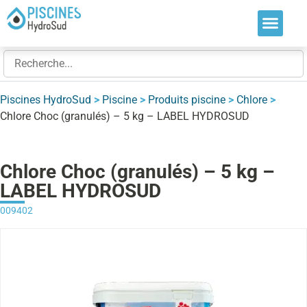
Nos soluti
Nos réalis
Nos expert
Piscines HydroSud
>
Piscine
>
Produits piscine
>
Chlore
>
Chlore Choc (granulés) – 5 kg – LABEL HYDROSUD
Chlore Choc (granulés) – 5 kg –
LABEL HYDROSUD
009402