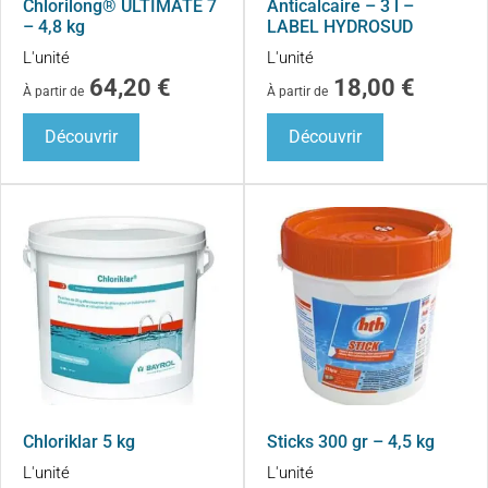
Chlorilong® ULTIMATE 7
Anticalcaire – 3 l –
– 4,8 kg
LABEL HYDROSUD
L'unité
L'unité
64,20
€
18,00
€
À partir de
À partir de
Découvrir
Découvrir
Chloriklar 5 kg
Sticks 300 gr – 4,5 kg
L'unité
L'unité