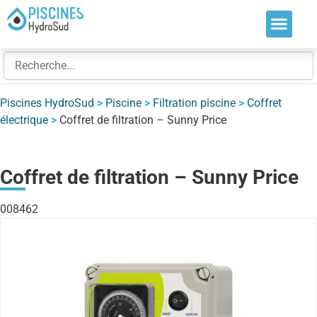
Nos soluti
Nos réalis
Nos expert
Piscines HydroSud
>
Piscine
>
Filtration piscine
>
Coffret
électrique
>
Coffret de filtration – Sunny Price
Coffret de filtration – Sunny Price
008462