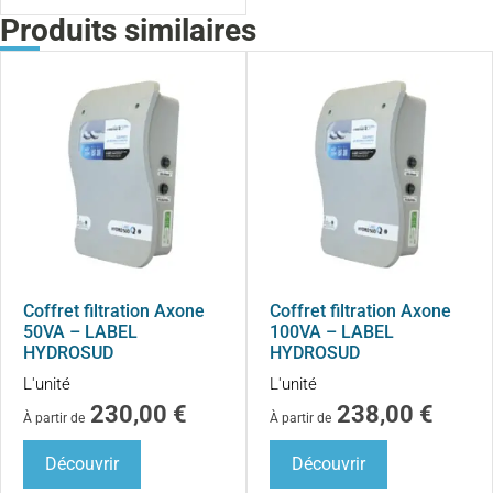
Produits similaires
Coffret filtration Axone
Coffret filtration Axone
50VA – LABEL
100VA – LABEL
HYDROSUD
HYDROSUD
L'unité
L'unité
230,00
€
238,00
€
À partir de
À partir de
Découvrir
Découvrir