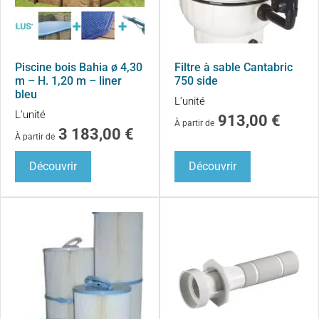
Piscine bois Bahia ø 4,30
Filtre à sable Cantabric
m – H. 1,20 m – liner
750 side
bleu
L'unité
L'unité
913,00
€
À partir de
3 183,00
€
À partir de
Découvrir
Découvrir