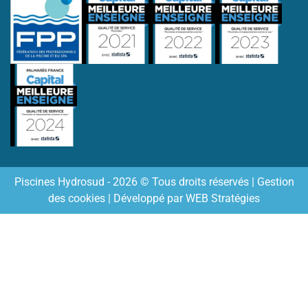
Piscines Hydrosud - 2026 © Tous droits réservés |
Gestion
des cookies
| Développé par
WEB Stratégies