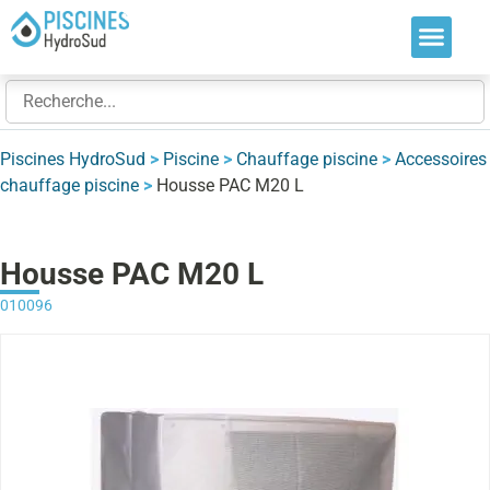
Nos soluti
Nos réalis
Nos expert
Piscines HydroSud
>
Piscine
>
Chauffage piscine
>
Accessoires
chauffage piscine
>
Housse PAC M20 L
Housse PAC M20 L
010096