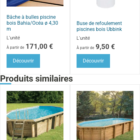
Bâche à bulles piscine
bois Bahia/Océa ø 4,30
Buse de refoulement
m
piscines bois Ubbink
L'unité
L'unité
171,00
€
9,50
€
À partir de
À partir de
Découvrir
Découvrir
Produits similaires