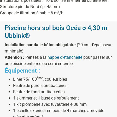
Installations possibles : Hors sol, semi enterrée ou enterrée
Structure pin du Nord ép. 45 mm
Groupe de filtration à sable 6 m³/h
Piscine hors sol bois Océa ø 4,30 m
Ubbink®
Installation sur dalle béton obligatoire
(20 cm d’épaisseur
minimale)
Attention :
Pensez à la
nappe d’étanchéité
pour passer sur
une piscine enterrée ou semi enterrée.
Équipement :
ème
Liner 75/100
, couleur bleu
Feutre de parois antibactérien
Feutre de fond antibactérien
1 skimmer et 1 buse de refoulement
1 kit plomberie avec tuyauterie ø 38 mm
1 échelle extérieur en bois de 4 marches amovible
(sécurité enfant)