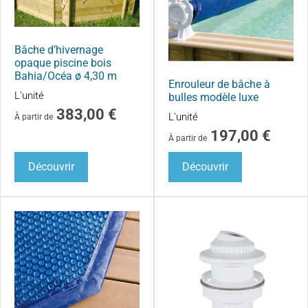
Bâche d’hivernage
opaque piscine bois
Bahia/Océa ø 4,30 m
Enrouleur de bâche à
L'unité
bulles modèle luxe
383,00
€
L'unité
À partir de
197,00
€
À partir de
Découvrir
Découvrir