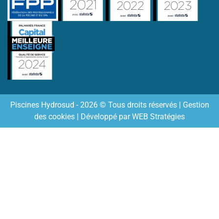
Piscines Hydrosud - 2026 © Tous droits réservés |
Gestion
des cookies
| Développé par
WEB Stratégies