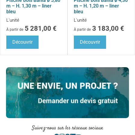
Piscine bois Bahia ø 5,80
Piscine bois Bahia ø 4,30
m – H. 1,30 m – liner
m – H. 1,20 m – liner
bleu
bleu
L'unité
L'unité
5 281,00
€
3 183,00
€
À partir de
À partir de
Découvrir
Découvrir
Suivez-nous sur les réseaux sociaux