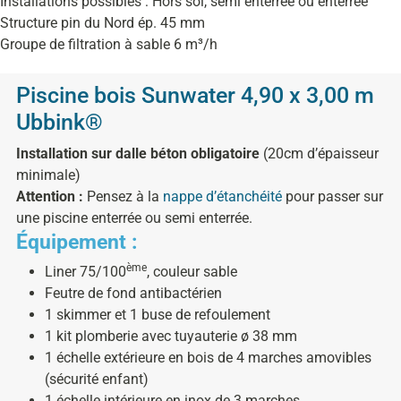
Installations possibles : Hors sol, semi enterrée ou enterrée
Structure pin du Nord ép. 45 mm
Groupe de filtration à sable 6 m³/h
Piscine bois Sunwater 4,90 x 3,00 m
Ubbink®
Installation sur dalle béton obligatoire
(20cm d’épaisseur
minimale)
Attention :
Pensez à la
nappe d’étanchéité
pour passer sur
une piscine enterrée ou semi enterrée.
Équipement :
ème
Liner 75/100
, couleur sable
Feutre de fond antibactérien
1 skimmer et 1 buse de refoulement
1 kit plomberie avec tuyauterie ø 38 mm
1 échelle extérieure en bois de 4 marches amovibles
(sécurité enfant)
1 échelle intérieure en inox de 3 marches