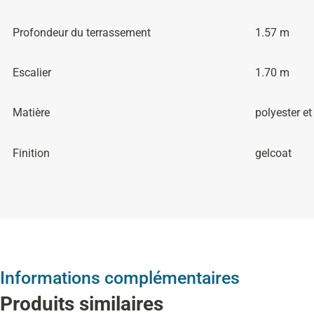
Profondeur du terrassement
1.57 m
Escalier
1.70 m
Matière
polyester et
Finition
gelcoat
Informations complémentaires
Produits similaires