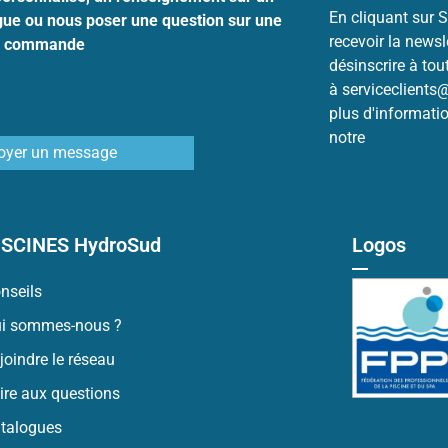
En cliquant sur S
ogue ou nous poser une question sur une
recevoir la news
commande
désinscrire à to
à serviceclients
plus d'informati
notre
Politique 
oyer un message
ISCINES HydroSud
Logos
nseils
i sommes-nous ?
joindre le réseau
ire aux questions
talogues