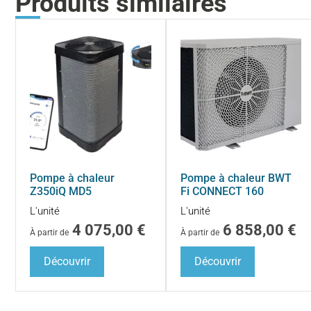
Produits similaires
Pompe à chaleur
Pompe à chaleur BWT
Z350iQ MD5
Fi CONNECT 160
L'unité
L'unité
4 075,00
€
6 858,00
€
À partir de
À partir de
Découvrir
Découvrir