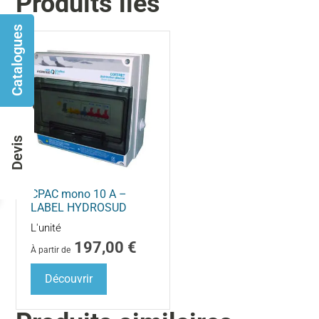
Produits liés
Catalogues
Devis
CPAC mono 10 A –
LABEL HYDROSUD
L'unité
197,00
€
À partir de
Découvrir