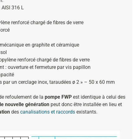
m.
x AISI 316 L
lène renforcé chargé de fibres de verre
forcé
 mécanique en graphite et céramique
 sol
opylène renforcé chargé de fibres de verre
t : ouverture et fermeture par vis papillon
pacité
s par un cerclage inox, taraudées ø 2 » – 50 x 60 mm
 de refoulement de la
pompe FWP
est identique à celui des
e nouvelle génération
peut donc être installée en lieu et
ation
des
canalisations et raccords
existants.