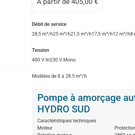
À partir de
405,00
€
Débit de service
28,5 m³/h
25 m³/h
21,5 m³/h
17,5 m³/h
12 m³/h
8
Tension
400 V tri
230 V Mono
Modèles de 8 à 28.5 m³/h
Pompe à amorçage au
HYDRO SUD
Caractéristiques techniques
Moteur
Protectio