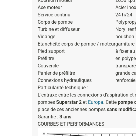
Rotation moteur
2850 r.p.
Axe moteur
Acier ino
Service continu
24 h/24
Corps de pompe
Polypropy
Turbine et diffuseur
Noryl ren
Vidange
bouchon
Etanchéité corps de pompe / moteur
garniture
Pied support
à fixer au
Préfiltre
en polypr
Couvercle
transparen
Panier de préfiltre
grande ca
Connexions hydrauliques
renforcée
Particularité technique :
L’entraxe entre les connexions d’aspiration et
pompes
Superstar 2
et
Europa
. Cette
pompe d
place de ces anciennes pompes
sans modific
Garantie
:
3 ans
COURBES ET PERFORMANCES