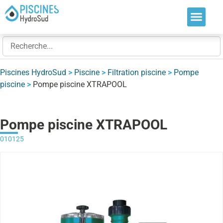
Nos soluti
Nos réalis
Nos expert
Piscines HydroSud
>
Piscine
>
Filtration piscine
>
Pompe
piscine
>
Pompe piscine XTRAPOOL
Pompe piscine XTRAPOOL
010125