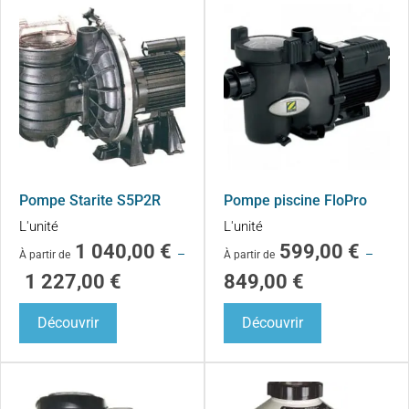
Pompe Starite S5P2R
Pompe piscine FloPro
L'unité
L'unité
1 040,00
€
599,00
€
–
–
À partir de
À partir de
1 227,00
€
849,00
€
Découvrir
Découvrir