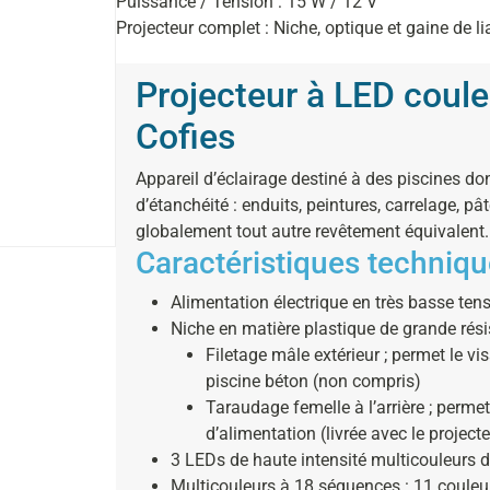
Puissance / Tension : 15 W / 12 V
Projecteur complet : Niche, optique et gaine de li
Projecteur à LED coul
Cofies
Appareil d’éclairage destiné à des piscines don
d’étanchéité : enduits, peintures, carrelage, p
globalement tout autre revêtement équivalent.
Caractéristiques techniqu
Alimentation électrique en très basse ten
Niche en matière plastique de grande résis
Filetage mâle extérieur ; permet le vi
piscine béton (non compris)
Taraudage femelle à l’arrière ; permet
d’alimentation (livrée avec le projecte
3 LEDs de haute intensité multicouleurs 
Multicouleurs à 18 séquences : 11 coule