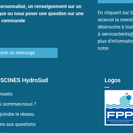
personnalisé, un renseignement sur un
En cliquant sur S
ogue ou nous poser une question sur une
recevoir la news
commande
désinscrire à to
à serviceclients
plus d'informati
notre
Politique 
oyer un message
ISCINES HydroSud
Logos
nseils
i sommes-nous ?
joindre le réseau
ire aux questions