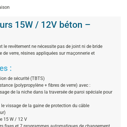
aison
eurs 15W / 12V béton –
t le revêtement ne nécessite pas de joint ni de bride
âte de verre, résines appliquées sur maçonnerie et
es :
sion de sécurité (TBTS)
tance (polypropylène + fibres de verre) avec :
ssage de la niche dans la traversée de paroi spéciale pour
 le vissage de la gaine de protection du câble
ur)
de 15 W / 12 V
urs fixes et 7 programmes automatiques de changement