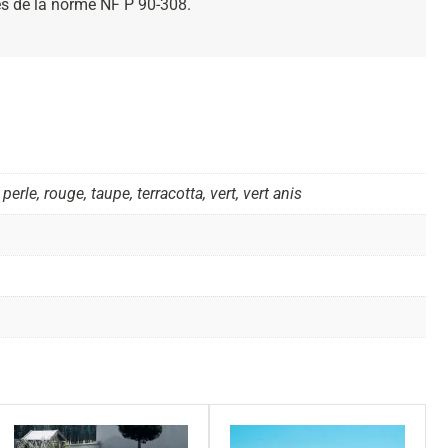
es de la norme NF P 90-308.
perle, rouge, taupe, terracotta, vert, vert anis