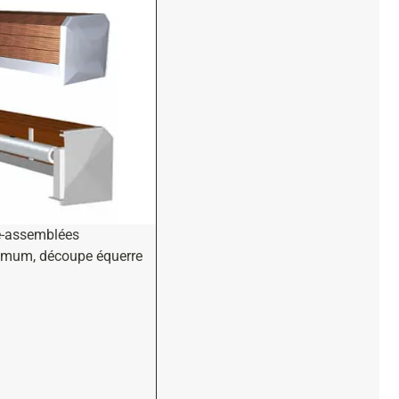
é-assemblées
imum, découpe équerre