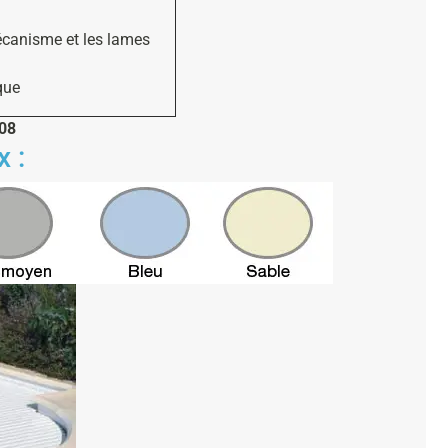
écanisme et les lames
que
308
 :