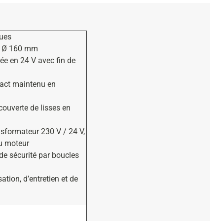
ques
é Ø 160 mm
rée en 24 V avec fin de
tact maintenu en
ouverte de lisses en
nsformateur 230 V / 24 V,
u moteur
 de sécurité par boucles
isation, d’entretien et de