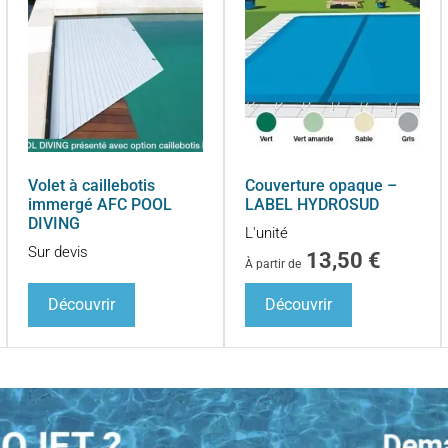
Volet à caillebotis
Couverture opaque –
immergé AFC POOL
LABEL HYDROSUD
DIVING
L'unité
Sur devis
13,50
€
À partir de
Découvrir
Découvrir