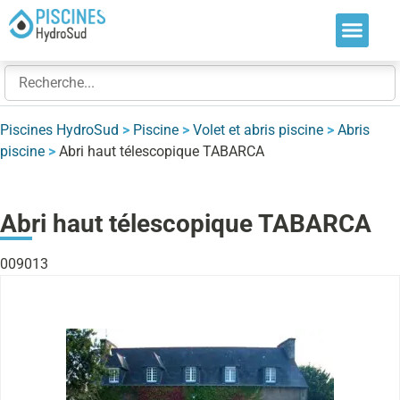
Nos soluti
Nos réalis
Nos expert
Piscines HydroSud
>
Piscine
>
Volet et abris piscine
>
Abris
piscine
>
Abri haut télescopique TABARCA
Abri haut télescopique TABARCA
009013