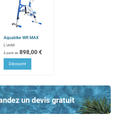
Aquabike WR MAX
L'unité
898,00
€
À partir de
Découvrir