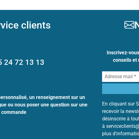
vice clients
N
Inscrivez-vou
conseils et
5 24 72 13 13
personnalisé, un renseignement sur un
En cliquant sur S
ogue ou nous poser une question sur une
recevoir la news
commande
désinscrire à to
à serviceclients
plus d'informati