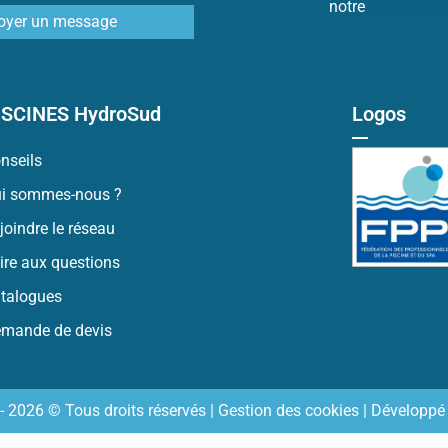
notre
Politique 
oyer un message
ISCINES HydroSud
Logos
nseils
i sommes-nous ?
joindre le réseau
ire aux questions
talogues
mande de devis
- 2026 © Tous droits réservés |
Gestion des cookies
| Développé