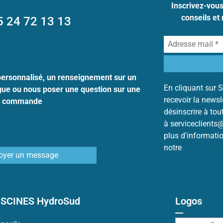
Inscrivez-vou
conseils et
5 24 72 13 13
personnalisé, un renseignement sur un
En cliquant sur S
ogue ou nous poser une question sur une
recevoir la news
commande
désinscrire à to
à serviceclients
plus d'informati
notre
Politique 
oyer un message
ISCINES HydroSud
Logos