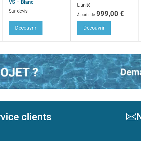
VS – Blanc
L'unité
Sur devis
999,00
€
À partir de
Découvrir
Découvrir
vice clients
N