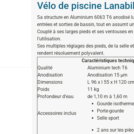
Vélo de piscine Lanab
Sa structure en Aluminium 6063 T6 anodisé lui
entrées et sorties de bassin, tout en assurnt une
Couplé à ses larges pieds et ses ventouses en s
l’utilisation.
Ses multiples réglages des pieds, de la selle e
rendent résoluement polyvalent.
Caractéristiques techni
Qualité
Aluminium tech T6
Anodisation
Anodisation 15 µm
Dimensions
L 96 x l 55 x H 120 c
Poids
11 kg
Profondeur d’eau
de 1,10 m à 1,60 m
Gourde isotherm
Porte-gourde
Accessoires inclus
Selle sport
2 ans sur les piè