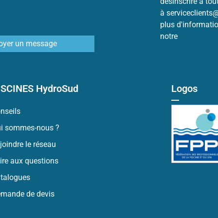
désinscrire à to
à serviceclients
plus d'informati
notre
Politique 
oyer un message
ISCINES HydroSud
Logos
nseils
i sommes-nous ?
joindre le réseau
ire aux questions
talogues
mande de devis