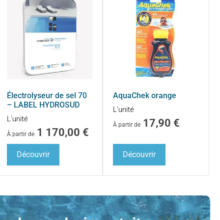
Électrolyseur de sel 70
AquaChek orange
– LABEL HYDROSUD
L'unité
L'unité
17,90
€
À partir de
1 170,00
€
À partir de
Découvrir
Découvrir