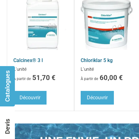
Calcinex® 3 l
Chloriklar 5 kg
L'unité
L'unité
Catalogues
51,70
€
60,00
€
À partir de
À partir de
Découvrir
Découvrir
Devis