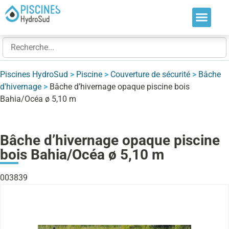
Nos soluti
Nos réalis
Nos expert
Piscines HydroSud
>
Piscine
>
Couverture de sécurité
>
Bâche
d'hivernage
>
Bâche d’hivernage opaque piscine bois
Bahia/Océa ø 5,10 m
Bâche d’hivernage opaque piscine
bois Bahia/Océa ø 5,10 m
003839