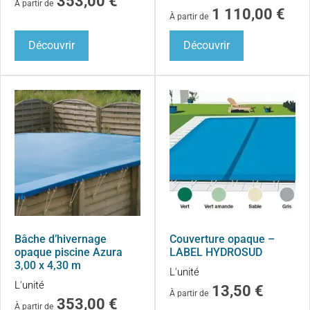
353,00
€
À partir de
1 110,00
€
À partir de
Découvrir
Découvrir
Bâche d’hivernage
Couverture opaque –
opaque piscine Azura
LABEL HYDROSUD
3,00 x 4,30 m
L'unité
L'unité
13,50
€
À partir de
353,00
€
À partir de