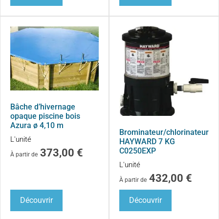
Bâche d’hivernage
opaque piscine bois
Azura ø 4,10 m
Brominateur/chlorinateur
L'unité
HAYWARD 7 KG
C0250EXP
373,00
€
À partir de
L'unité
432,00
€
À partir de
Découvrir
Découvrir