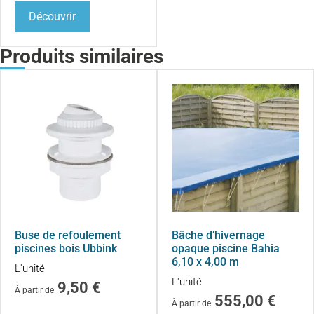
Découvrir
Produits similaires
Buse de refoulement
Bâche d’hivernage
piscines bois Ubbink
opaque piscine Bahia
6,10 x 4,00 m
L'unité
L'unité
9,50
€
À partir de
555,00
€
À partir de