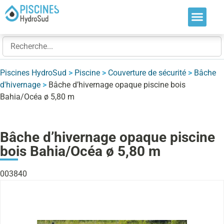
Nos soluti
Nos réalis
Nos expert
Piscines HydroSud
>
Piscine
>
Couverture de sécurité
>
Bâche
d'hivernage
>
Bâche d’hivernage opaque piscine bois
Bahia/Océa ø 5,80 m
Bâche d’hivernage opaque piscine
bois Bahia/Océa ø 5,80 m
003840