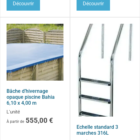
Découvrir
Découvrir
Bâche d’hivernage
opaque piscine Bahia
6,10 x 4,00 m
L'unité
555,00
€
À partir de
Echelle standard 3
marches 316L