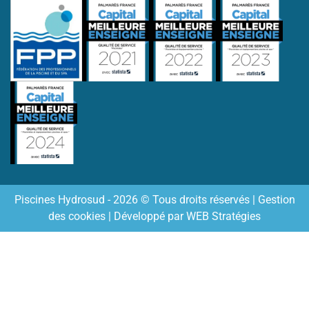
Piscines Hydrosud - 2026 © Tous droits réservés |
Gestion
des cookies
| Développé par
WEB Stratégies