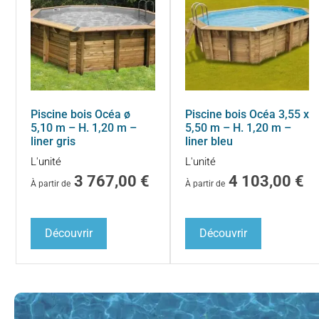
Piscine bois Océa ø
Piscine bois Océa 3,55 x
5,10 m – H. 1,20 m –
5,50 m – H. 1,20 m –
liner gris
liner bleu
L'unité
L'unité
3 767,00
€
4 103,00
€
À partir de
À partir de
Découvrir
Découvrir