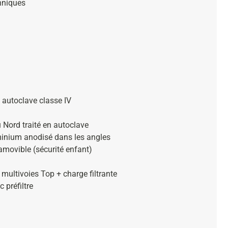
hniques
n autoclave classe IV
 Nord traité en autoclave
minium anodisé dans les angles
amovible (sécurité enfant)
multivoies Top + charge filtrante
préfiltre