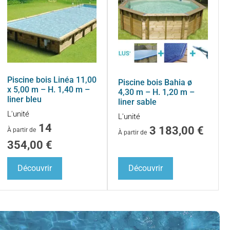
Piscine bois Linéa 11,00
Piscine bois Bahia ø
x 5,00 m – H. 1,40 m –
4,30 m – H. 1,20 m –
liner bleu
liner sable
L'unité
L'unité
14
3 183,00
€
À partir de
À partir de
354,00
€
Découvrir
Découvrir