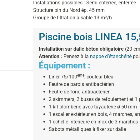
Installations possibles : Semi enterrée, enterrée
Structure pin du Nord ép. 45 mm
Groupe de filtration à sable 13 m³/h
Piscine bois LINEA 15
Installation sur dalle béton obligatoire
(20 cm
Attention :
Pensez à la
nappe d’étanchéité
pou
Équipement :
ème
Liner 75/100
, couleur bleu
Feutre de parois antibactérien
Feutre de fond antibactérien
2 skimmers, 2 buses de refoulement et 1 p
1 kit plomberie avec tuyauterie ø 50 mm
1 escalier extérieur en bois, 4 marches, a
1 échelle intérieure en inox de 3 marc
Sabots métalliques à fixer sur dalle