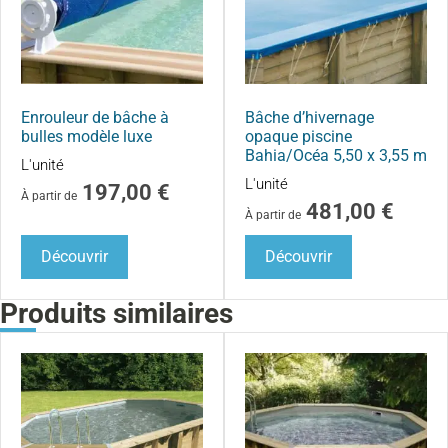
Enrouleur de bâche à
Bâche d’hivernage
bulles modèle luxe
opaque piscine
Bahia/Océa 5,50 x 3,55 m
L'unité
L'unité
197,00
€
À partir de
481,00
€
À partir de
Découvrir
Découvrir
Produits similaires