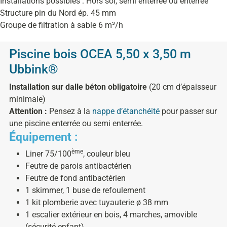
Installations possibles : Hors sol, semi enterrée ou enterrée
Structure pin du Nord ép. 45 mm
Groupe de filtration à sable 6 m³/h
Piscine bois OCEA 5,50 x 3,50 m
Ubbink®
Installation sur dalle béton obligatoire
(20 cm d’épaisseur
minimale)
Attention :
Pensez à la
nappe d’étanchéité
pour passer sur
une piscine enterrée ou semi enterrée.
Équipement :
ème
Liner 75/100
, couleur bleu
Feutre de parois antibactérien
Feutre de fond antibactérien
1 skimmer, 1 buse de refoulement
1 kit plomberie avec tuyauterie ø 38 mm
1 escalier extérieur en bois, 4 marches, amovible
(sécurité enfant)