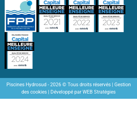
Piscines Hydrosud - 2026 © Tous droits réservés |
Gestion
des cookies
| Développé par
WEB Stratégies