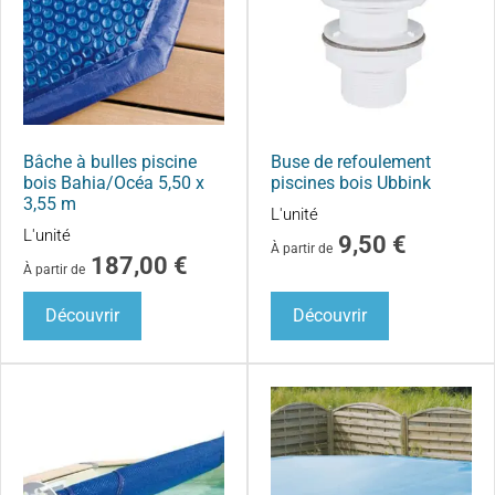
Bâche à bulles piscine
Buse de refoulement
bois Bahia/Océa 5,50 x
piscines bois Ubbink
3,55 m
L'unité
L'unité
9,50
€
À partir de
187,00
€
À partir de
Découvrir
Découvrir