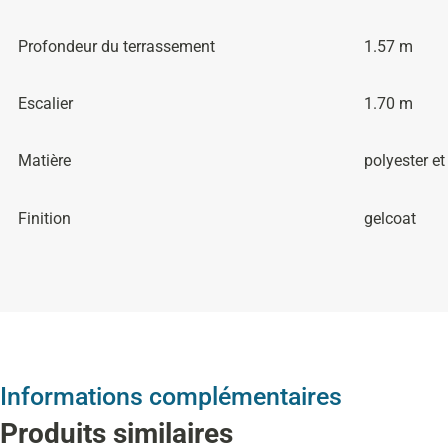
Profondeur du terrassement
1.57 m
Escalier
1.70 m
Matière
polyester et
Finition
gelcoat
Informations complémentaires
Produits similaires